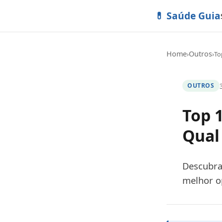
💊 Saúde Guia
Home
Outros
›
›
To
OUTROS
Top 
Qual
Descubra
melhor op