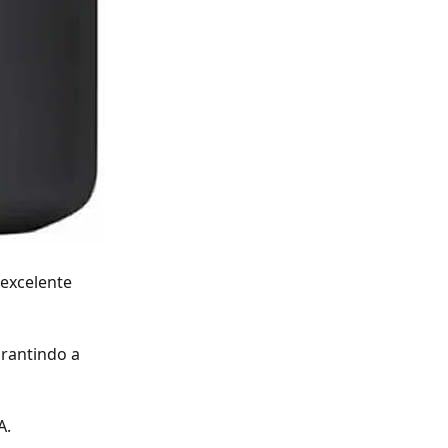
excelente
arantindo a
A.