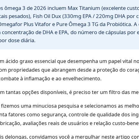
s ômega 3 de 2026 incluem Max Titanium (excelente custo
tais pesados), Fish Oil Dux (330mg EPA / 220mg DHA por c
Omegafor Plus Vitafor e Pure Ômega 3 TG da Probiótica. A
 concentração de DHA e EPA, do número de cápsulas por
por dose diária.
m ácido graxo essencial que desempenha um papel vital n
com propriedades que abrangem desde a proteção do cora
combate à inflamação e ao envelhecimento.
m tantas opções disponíveis, é preciso ter um filtro das m
, fizemos uma minuciosa pesquisa e selecionamos as melho
ta fatores como segurança, controle de qualidade dos ing
bricação, avaliações reais de usuários e relação custo-benef
is delongas, convidamos você a mergulhar neste artigo co