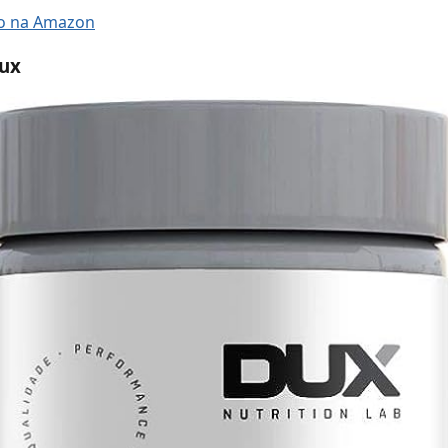
ço na Amazon
Dux