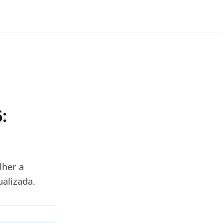
:
lher a
ualizada.