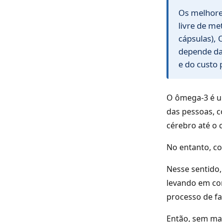
Os melhore
livre de me
cápsulas), 
depende da
e do custo 
O ômega-3 é u
das pessoas, 
cérebro até o 
No entanto, co
Nesse sentido
levando em con
processo de fa
Então, sem ma