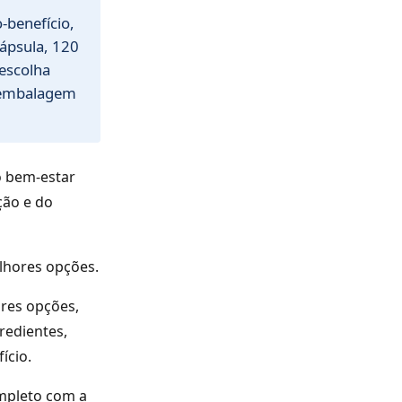
-benefício,
ápsula, 120
 escolha
 embalagem
o bem-estar
ção e do
elhores opções.
res opções,
redientes,
ício.
mpleto com a