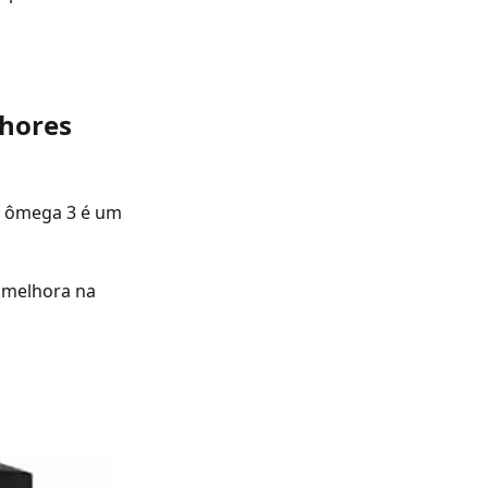
lhores
or ômega 3 é um
 melhora na