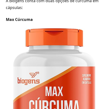
A Biogens conta com duas opções de cúrcuma em
cápsulas:
Max Cúrcuma